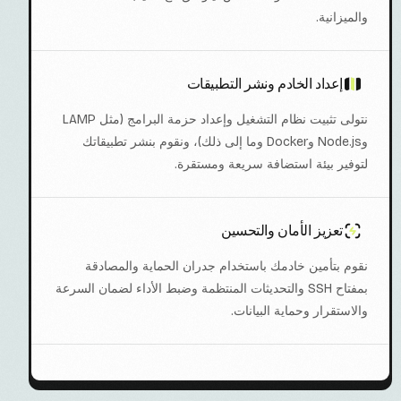
والميزانية.
إعداد الخادم ونشر التطبيقات
نتولى تثبيت نظام التشغيل وإعداد حزمة البرامج (مثل LAMP
وNode.js وDocker وما إلى ذلك)، ونقوم بنشر تطبيقاتك
لتوفير بيئة استضافة سريعة ومستقرة.
تعزيز الأمان والتحسين
نقوم بتأمين خادمك باستخدام جدران الحماية والمصادقة
بمفتاح SSH والتحديثات المنتظمة وضبط الأداء لضمان السرعة
والاستقرار وحماية البيانات.