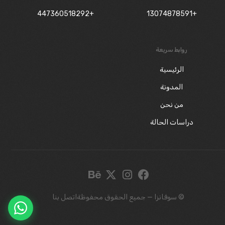
+447360518292
+13074878591
روابط سريعة
الرئيسية
المدونة
من نحن
دراسات الحالة
اطلب عرض سعر
© سوفانزا — جميع الحقوق محفوظة
اتصل بنا