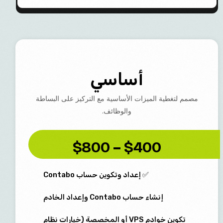
أساسي
مصمم لتغطية الميزات الأساسية مع التركيز على البساطة
والوظائف.
$400 – $800
✅ إعداد وتكوين حساب Contabo
إنشاء حساب Contabo وإعداد الخادم
تكوين خوادم VPS أو المخصصة (خيارات نظام