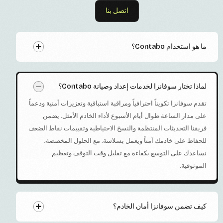
اتصل بنا
ما هو استخدام Contabo؟
لماذا تختار سوفانزا لخدمات إعداد وصيانة Contabo؟
تقدم سوفانزا تكويناً احترافياً ومراقبة استباقية وتعزيزات أمنية ودعماً
على مدار الساعة طوال أيام الأسبوع لأداء الخادم الأمثل. يضمن
فريقنا التحديثات المنتظمة والنسخ الاحتياطية وتقييمات نقاط الضعف
للحفاظ على خادمك آمناً ويعمل بسلاسة. مع الحلول المخصصة،
نساعدك على التوسع بكفاءة مع تقليل وقت التوقف وتعظيم
الموثوقية.
كيف تضمن سوفانزا أمان الخادم؟