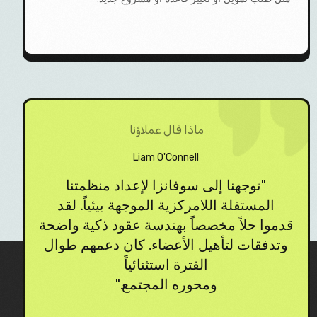
ماذا قال عملاؤنا
Liam O'Connell
DA
"توجهنا إلى سوفانزا لإعداد منظمتنا
"م
المستقلة اللامركزية الموجهة بيئياً. لقد
قدموا حلاً مخصصاً بهندسة عقود ذكية واضحة
وتدفقات لتأهيل الأعضاء. كان دعمهم طوال
الفترة استثنائياً
آمن
ومحوره المجتمع."