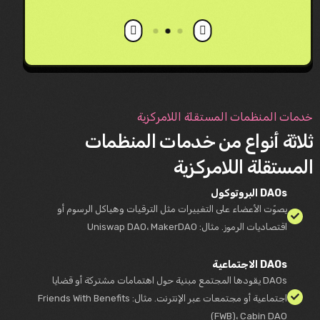
خدمات المنظمات المستقلة اللامركزية
ثلاثة أنواع من خدمات المنظمات
المستقلة اللامركزية
DAOs البروتوكول
يصوّت الأعضاء على التغييرات مثل الترقيات وهياكل الرسوم أو
اقتصاديات الرموز. مثال: Uniswap DAO، MakerDAO
DAOs الاجتماعية
DAOs يقودها المجتمع مبنية حول اهتمامات مشتركة أو قضايا
اجتماعية أو مجتمعات عبر الإنترنت. مثال: Friends With Benefits
(FWB)، Cabin DAO