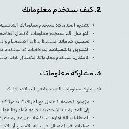
2.
كيف نستخدم معلوماتك
خدمات نماذج GPT
تطوير Java/Kotlin
إعداد وصيانة Contabo
خدمات تسويق TikTok
خدمات سك تطبيقات لامركزية
خدمات نماذج LLM مفتوحة المصدر
هجرة الخوادم
خدمات تسويق Twitter
تطوير تطبيقات لامركزية
لتقديم الخدمات:
نستخدم معلوماتك الشخصية لتق
خدمات الضبط الدقيق
خدمات تسويق Instagram
التواصل:
قد نستخدم معلومات الاتصال الخاصة ب
تحسين خدماتنا:
تساعدنا بيانات الاستخدام والب
التسويق والتحليلات:
بموافقتك، قد نستخدم معلو
الامتثال:
نستخدم معلوماتك للامتثال للالتزامات الق
3.
مشاركة معلوماتك
قد نشارك معلوماتك الشخصية في الحالات التالية:
مزودو الخدمة:
نتعامل مع أطراف ثالثة موثوقة 
إلى المعلومات الشخصية اللازمة لأداء وظائفها و
المتطلبات القانونية:
قد نكشف عن معلوماتك إذا ا
عمليات نقل الأعمال:
في حالة الاندماج أو الاس