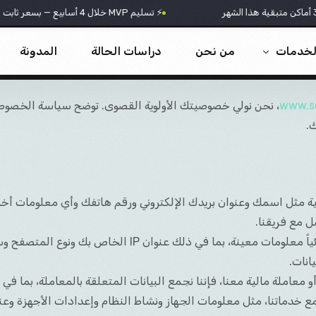
⚡ تسليم MVP خلال 4 أسابيع — بسعر ثابت
لخدمات
من نحن
دراسات الحالة
المدونة
www.s
، نحن نولي خصوصيتك الأولوية القصوى. توضح سياسة الخصوصي
طوير التطبيقات
.
دمات الذكاء الاصطناعي
طوير الويب
Web 3.
ثل اسمك وعنوان بريدك الإلكتروني ورقم هاتفك وأي معلومات أخرى ت
لتسويق الرقمي
ل مع فريقنا.
يجمع موقعنا الإلكتروني تلقائياً معلومات معينة، بم
DevOp
انات.
معاملة مالية معنا، فإننا نجمع البيانات المتعلقة بالمعاملة، بما في
تنا، مثل معلومات الجهاز ونشاط النظام وإعدادات الأجهزة وعناوين URL المُ