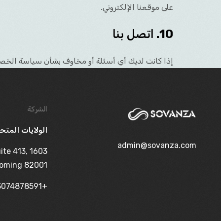
على موقعنا الإلكتروني.
10.
اتصل بنا
إذا كانت لديك أي أسئلة أو مخاوف بشأن سياسة الخصو
الشركة
الولايات المتح
admin@sovanza.com
uite 413,
oming 82001.
+13074878591