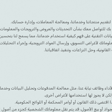
ديم منتجاتنا وخدماتنا، ومعالجة المعاملات، وإدارة حسابك.
ك للتواصل معك بشأن التحديثات والعروض والترويجات والمعلومات 
يانات التقنية على فهم كيفية استخدام خدماتنا، مما يسمح لنا بتحسي
ماتك لأغراض التسويق، وإرسال المواد الترويجية، وإجراء التحليلا
انونية، وحل النزاعات، وتنفيذ اتفاقياتنا.
لأداء وظائف نيابة عنا، مثل معالجة المدفوعات وتحليل البيانات وخد
لكن لا يجوز لها استخدامها لأغراض أخرى.
قتضى ذلك القانون أو أوامر المحكمة أو اللوائح الحكومية.
تحواذ أو بيع الأصول، قد يتم نقل معلوماتك الشخصية كجزء من أصول ا