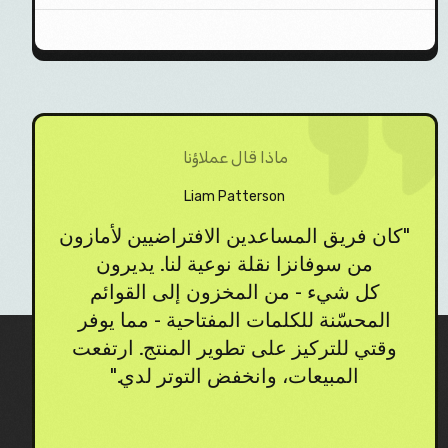
ماذا قال عملاؤنا
Liam Patterson
"كان فريق المساعدين الافتراضيين لأمازون
"من
من سوفانزا نقلة نوعية لنا. يديرون
كل شيء - من المخزون إلى القوائم
عبء 
المحسّنة للكلمات المفتاحية - مما يوفر
وقتي للتركيز على تطوير المنتج. ارتفعت
دعم
المبيعات، وانخفض التوتر لدي."